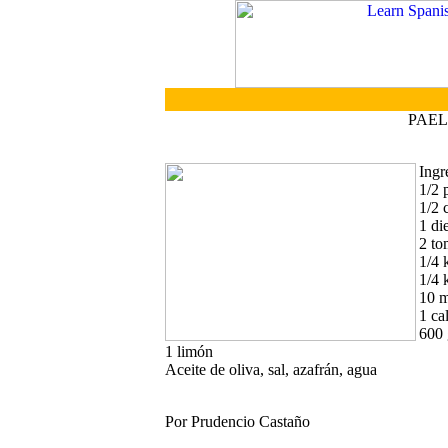
PAEL
Ingr
1/2 
1/2 
1 di
2 to
1/4 
1/4 
10 m
1 ca
600 
1 limón
Aceite de oliva, sal, azafrán, agua
Por Prudencio Castaño