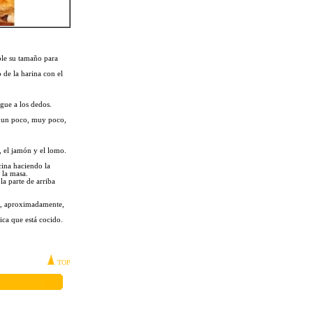
ble su tamaño para
 de la harina con el
gue a los dedos.
os un poco, muy poco,
, el jamón y el lomo.
cina haciendo la
 la masa.
a parte de arriba
e , aproximadamente,
fica que está cocido.
TOP