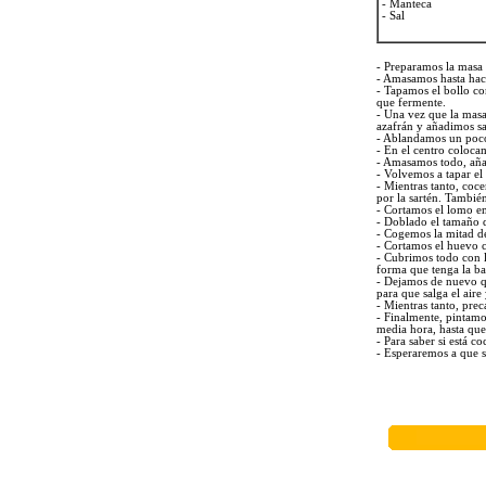
-
Manteca
-
Sal
- Preparamos la masa 
- Amasamos hasta hac
- Tapamos el bollo co
que fermente.
- Una vez que la masa
azafrán y añadimos sa
- Ablandamos un poco 
- En el centro coloca
- Amasamos todo, añad
- Volvemos a tapar el
- Mientras tanto, coc
por la sartén. Tambié
- Cortamos el lomo e
- Doblado el tamaño 
- Cogemos la mitad de
- Cortamos el huevo c
- Cubrimos todo con l
forma que tenga la ba
- Dejamos de nuevo q
para que salga el air
- Mientras tanto, pre
- Finalmente, pintamo
media hora, hasta que
- Para saber si está c
- Esperaremos a que s