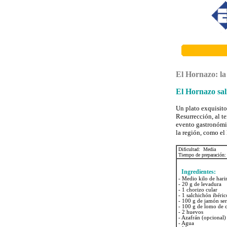
El Hornazo: la
El Hornazo sa
Un plato exquisito
Resurrección, al t
evento gastronómic
la región, como el
Dificultad:
Media
Tiempo de preparación:
Ingredientes
:
- Medio kilo de hari
- 20 g de levadura
- 1 chorizo cular
-
1 salchichón ibéric
-
100 g de jamón ser
-
100 g de lomo de 
-
2 huevos
-
Azafrán (opcional)
-
Agua