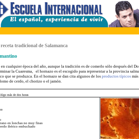
 receta tradicional de Salamanca
lmantino
 en cualquier época del año, aunque la tradición es de comerlo sólo después del 
erminar la Cuaresma, el hornazo es el escogido para representar a la provincia salm
o que se produzca. En el hornazo se dan cita algunos de los
productos típicos
más 
 lomo de cerdo, el chorizo o el jamón.
Algo más de dos horas
na
o
rano en lonchas no muy finas
cerdo ibérico embuchado