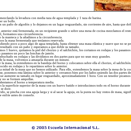
mezclando la levadura con media taza de agua templada y 1 taza de harina.
er un bollo.
n un paño de algodón y lo dejamos en un lugar resguardado, sin corrientes de aire, hasta que do
 anterior está fermentada, en un recipiente grande o sobre una mesa de cocina mezclamos el resto
l, formamos una circunferencia.
la manteca y la añadimos a la circunferencia.
mos la masa fermentada que teníamos reservada.
iendo poco a poco algo de agua templada, hasta obtener una masa elástica y suave que no se pe
 resultado con un paño y esperamos a que doble su tamaño.
emos 1 huevo, quitamos la piel del chorizo y el salchichón, los cortamos en rodajas y los pasam
n pasamos un poco las lonchas de jamón.
mbuchado en rodajas y las dividimos en dos partes para que no sean muy grandes.
de la masa, volvemos a amasarla durante un minuto.
 la masa, la extendemos en la bandeja del horno y colocamos sobre ella el chorizo, el salchichón
ocido en rodajas y lo repartimos sobre lo anterior.
a mitad de la masa que no hemos utilizado. Para ello, extendemos la masa sobre la mesa de la co
se, ponemos esta lámina sobre lo anterior y cerramos bien por los lados uniendo las dos partes de
ue aumente su tamaño en lugar resguardado, aproximadamente 1 hora. Con un tenedor picamos l
e y no se formen ampollas.
calentamos el horno a temperatura media.
s la superficie superior de la masa con un huevo batido e introducimos todo en el horno durant
 se dore.
ocido, se pincha con una aguja larga y si al sacar la aguja, en la punta no hay restos de masa, signi
e enfríe antes de comerlo.