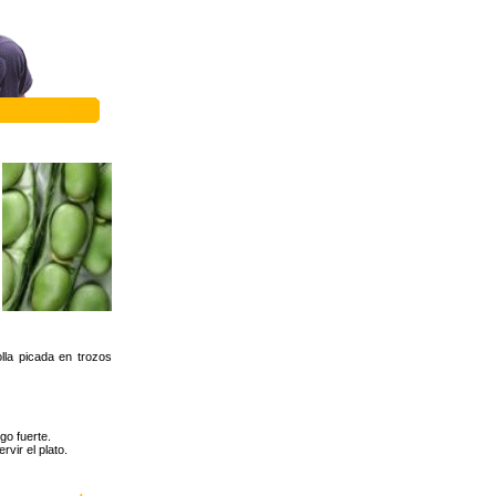
lla picada en trozos
go fuerte.
vir el plato.