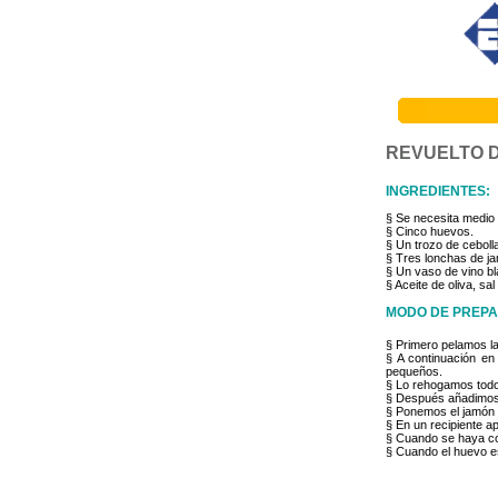
REVUELTO 
INGREDIENTES:
§ Se necesita medio 
§ Cinco huevos.
§ Un trozo de ceboll
§ Tres lonchas de j
§ Un vaso de vino bl
§ Aceite de oliva, sal
MODO DE PREPA
§ Primero pelamos l
§ A continuación en
pequeños.
§ Lo rehogamos todo 
§ Después añadimos 
§ Ponemos el jamón c
§ En un recipiente a
§ Cuando se haya co
§ Cuando el huevo est