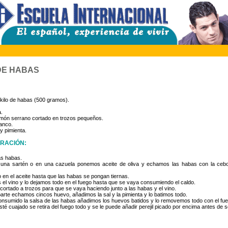
DE HABAS
kilo de habas (500 gramos).
a.
amón serrano cortado en trozos pequeños.
anco.
 y pimienta.
RACIÓN:
as habas.
 una sartén o en una cazuela ponemos aceite de oliva y echamos las habas con la cebo
en el aceite hasta que las habas se pongan tiernas.
el vino y lo dejamos todo en el fuego hasta que se vaya consumiendo el caldo.
ortado a trozos para que se vaya haciendo junto a las habas y el vino.
parte echamos cincos huevo, añadimos la sal y la pimienta y lo batimos todo.
nsumido la salsa de las habas añadimos los huevos batidos y lo removemos todo con el fue
é cuajado se retira del fuego todo y se le puede añadir perejil picado por encima antes de ser