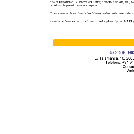
Adolfo Restaurante, La Taberna del Pintor, Antonio, Orellana, etc., o 
de frituras de pescado, arroces y espetos.
Y para comer un buen plato de los Montes, no hay nada como subir a 
A continuación os vamos a dar la receta de dos platos típicos de Mála