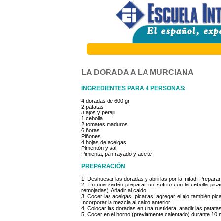
LA DORADA A LA MURCIANA
INGREDIENTES PARA 4 PERSONAS:
4 doradas de 600 gr.
2 patatas
3 ajos y perejil
1 cebolla
2 tomates maduros
6 ñoras
Piñones
4 hojas de acelgas
Pimentón y sal
Pimienta, pan rayado y aceite
PREPARACIÓN
1. Deshuesar las doradas y abrirlas por la mitad. Preparar
2. En una sartén preparar un sofrito con la cebolla pic
remojadas). Añadir al caldo.
3. Cocer las acelgas, picarlas, agregar el ajo también pica
Incorporar la mezcla al caldo anterior.
4. Colocar las doradas en una rustidera, añadir las patatas,
5. Cocer en el horno (previamente calentado) durante 10 