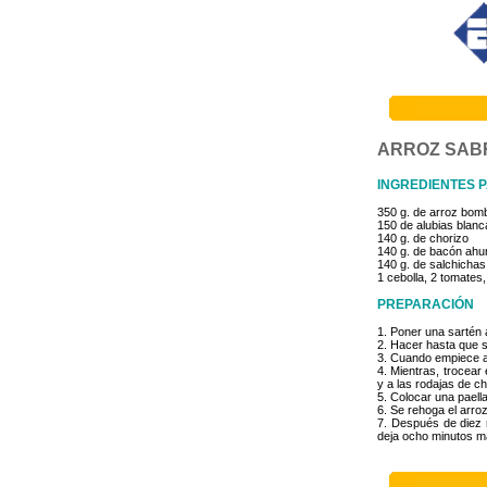
ARROZ SAB
INGREDIENTES 
350 g. de arroz bom
150 de alubias blan
140 g. de chorizo
140 g. de bacón ah
140 g. de salchichas
1 cebolla, 2 tomates,
PREPARACIÓN
1. Poner una sartén a
2. Hacer hasta que s
3. Cuando empiece a 
4. Mientras, trocear
y a las rodajas de cho
5. Colocar una paella
6. Se rehoga el arro
7. Después de diez m
deja ocho minutos m