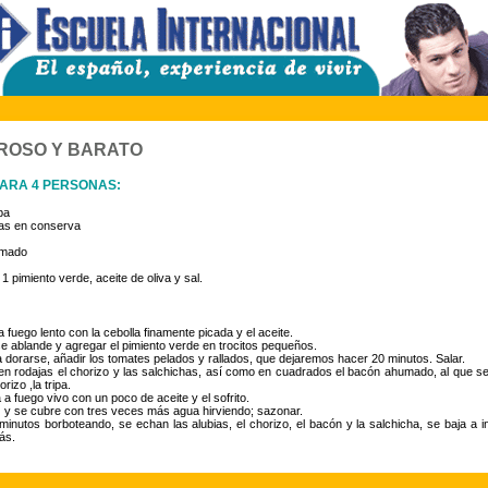
ROSO Y BARATO
PARA 4 PERSONAS:
ba
cas en conserva
umado
 1 pimiento verde, aceite de oliva y sal.
 fuego lento con la cebolla finamente picada y el aceite.
e ablande y agregar el pimiento verde en trocitos pequeños.
dorarse, añadir los tomates pelados y rallados, que dejaremos hacer 20 minutos. Salar.
 en rodajas el chorizo y las salchichas, así como en cuadrados el bacón ahumado, al que se
rizo ,la tripa.
 a fuego vivo con un poco de aceite y el sofrito.
z y se cubre con tres veces más agua hirviendo; sazonar.
inutos borboteando, se echan las alubias, el chorizo, el bacón y la salchicha, se baja a 
ás.