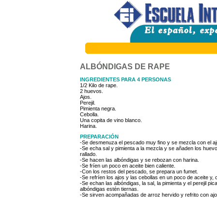
ALBÓNDIGAS DE RAPE
INGREDIENTES PARA 4 PERSONAS
1/2 Kilo de rape.
2 huevos.
Ajos.
Perejil.
Pimienta negra.
Cebolla.
Una copita de vino blanco.
Harina.
PREPARACIÓN
-Se desmenuza el pescado muy fino y se mezcla con el ajo 
-Se echa sal y pimienta a la mezcla y se añaden los huev
rallado.
-Se hacen las albóndigas y se rebozan con harina.
-Se fríen un poco en aceite bien caliente.
-Con los restos del pescado, se prepara un fumet.
-Se refríen los ajos y las cebollas en un poco de aceite y,
-Se echan las albóndigas, la sal, la pimienta y el perejil p
albóndigas estén tiernas.
-Se sirven acompañadas de arroz hervido y refrito con ajo