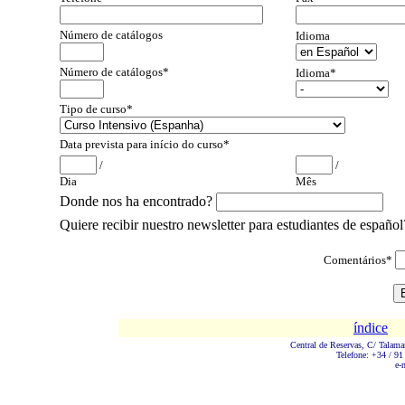
Número de catálogos
Idioma
Número de catálogos*
Idioma*
Tipo de curso*
Data prevista para início do curso*
/
/
Dia
Mês
Donde nos ha encontrado?
Quiere recibir nuestro newsletter para estudiantes de español
Comentários*
índice
Central de Reservas, C/ Talama
Telefone: +34 / 91
e-