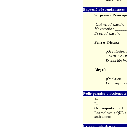
Expresión de sentimientos
Sorpresa o Preocup
¡Qué raro / extraño
Me extraña /
______
Es raro / extraño
Pena o Tristeza
¡Qué lástima
+ SUBJUNTI
Es una lástim
Alegría
¡Qué bien
Está muy bie
Pedir permiso o acciones a 
Te
Le
Os + importa + Si + P
Les molesta + QUE + P
acción a otros)
Expresión de deseos