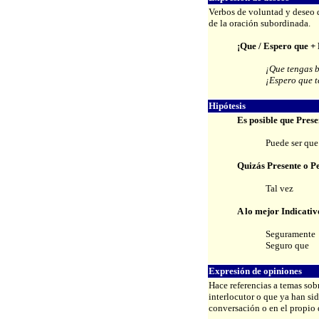
Verbos de voluntad y deseo q
de la oración subordinada.
¡Que / Espero que + 
¡Que tengas b
¡Espero que t
Hipótesis
Es posible que Prese
Puede ser que
Quizás Presente o Pe
Tal vez
A lo mejor Indicativ
Seguramente
Seguro que
Expresión de opiniones
Hace referencias a temas sob
interlocutor o que ya han si
conversación o en el propio 