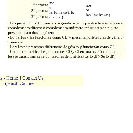
me
a
1
persona
nos
te
a
os
2
persona
la, lo; le (se); lo
los, las; les (se)
a
3
persona
(neutral)
- Los pronombres de primera y segunda persona pueden funcionar como
complemento directo o complemento indirecto indistintamente, y no
presentan cambios de género.
- Lo, la, los y las funcionan como CD, y presentan diferencias de género
y número.
- Le y les no presentan diferencias de género y funcionan como CI.
- Cuando coinciden los pronombres CD y CI en una oración, el CI (le,
les) se transforma en se por razones de fonética (Le lo di > Se lo di).
ols - Home
|
Contact Us
h
|
Spanish Culture