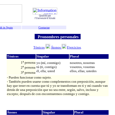
Qualifié par
l'Université d'Alcalá
sh in Spain
Contactar
Pronombres personales
Tónicos
Átonos
Ejercicios
.
Tónicos
Singular
Plural
a
1
persona
yo (mí, conmigo)
nosotros, nosotras
a
tú (ti, contigo)
vosotros, vosotras
2
persona
él, ella; usted
ellos, ellas; ustedes
a
3
persona
- Pueden funcionar como sujeto.
- También pueden usarse como complementos con preposición, aunque
hay que tener en cuenta que tú y yo se transforman en ti y mí cuando van
detrás de una preposición que no sea entre, según, salvo, incluso y
excepto; después de con encontraremos conmigo y contigo.
Átonos
Singular
Plural