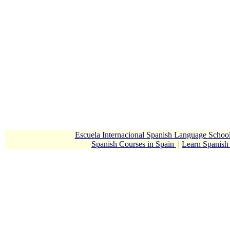
Escuela Internacional Spanish Language Scho
Spanish Courses in Spain
|
Learn Spanis