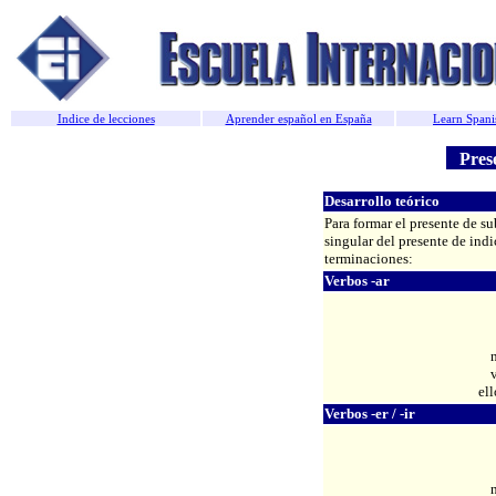
Indice de lecciones
Aprender español en España
Learn Spani
Prese
Desarroll
o teórico
Para formar el presente de s
singular del presente de ind
terminaciones:
Verbos -ar
ell
Verbos -er / -ir