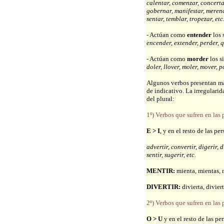
calentar, comenzar, concertar
gobernar, manifestar, merend
sentar, temblar, tropezar, etc
- Actúan como
entender
los 
encender, extender, perder, q
- Actúan como
morder
los s
doler, llover, moler, mover, po
Algunos verbos presentan más
de indicativo. La irregularid
del plural:
1º) Verbos que sufren en las 
E > I
, y en el resto de las p
advertir, convertir, digerir, di
sentir, sugerir, etc.
MENTIR:
mienta, mientas, 
DIVERTIR:
divierta, diviert
2º) Verbos que sufren en las 
O > U
y en el resto de las p