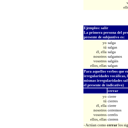
ell
Ejemplos: salir
L
a primera persona del pres
presente de subjuntivo es:
yo
salga
tú
salgas
él, ella
salga
nosotros
salgamos
vosotros
salgáis
ellos, ellas
salgan
Para aquellos verbos que en
irregularidades vocálicas, 
mismas irregularidades salv
el presente de indicativo)
cerrar
yo
cierre
tú
cierres
él, ella
cierre
nosotros
cerremos
vosotros
cerréis
ellos, ellas
cierren
- Actúan como
cerrar
los si