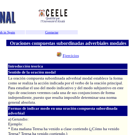
Qualifié par
l'Université d'Alcalá
sh in Spain
Contactar
Oraciones compuestas subordinadas adverbiales modales
Ejercicios
Introducción teorica
Sentido de la oración modal
La oración compuesta subordinada adverbial modal establece la forma
como se realiza la acción indicada por el verbo de la oración principal.
Para estudiar el uso del modo indicativo y del modo subjuntivo en este
tipo de oraciones veremos cada una de sus conjunciones de forma
independiente, puesto que resulta imposible determinar una norma
general absoluta.
Formas de indicar modo en una oración compuesta subordinada
adverbial
a) Gerundio:
Ejemplo:
* Esta mañana Teresa ha venido a clase corriendo (¿Cómo ha venido
Teresa? Teresa ha venido corriendo.)