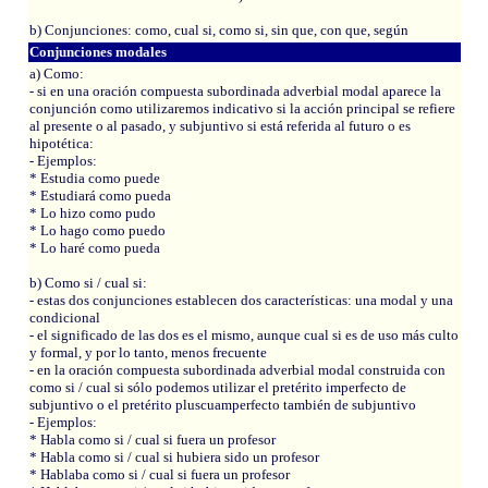
b) Conjunciones: como, cual si, como si, sin que, con que, según
Conjunciones modales
a) Como:
- si en una oración compuesta subordinada adverbial modal aparece la
conjunción como utilizaremos indicativo si la acción principal se refiere
al presente o al pasado, y subjuntivo si está referida al futuro o es
hipotética:
- Ejemplos:
* Estudia como puede
* Estudiará como pueda
* Lo hizo como pudo
* Lo hago como puedo
* Lo haré como pueda
b) Como si / cual si:
- estas dos conjunciones establecen dos características: una modal y una
condicional
- el significado de las dos es el mismo, aunque cual si es de uso más culto
y formal, y por lo tanto, menos frecuente
- en la oración compuesta subordinada adverbial modal construida con
como si / cual si sólo podemos utilizar el pretérito imperfecto de
subjuntivo o el pretérito pluscuamperfecto también de subjuntivo
- Ejemplos:
* Habla como si / cual si fuera un profesor
* Habla como si / cual si hubiera sido un profesor
* Hablaba como si / cual si fuera un profesor