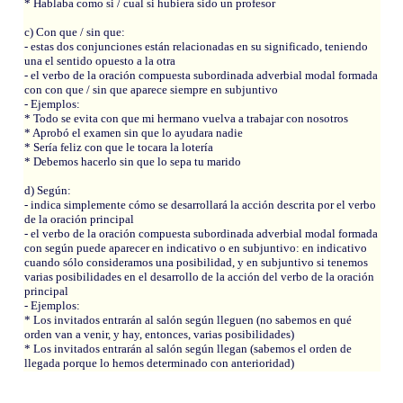
* Hablaba como si / cual si hubiera sido un profesor
c) Con que / sin que:
- estas dos conjunciones están relacionadas en su significado, teniendo
una el sentido opuesto a la otra
- el verbo de la oración compuesta subordinada adverbial modal formada
con con que / sin que aparece siempre en subjuntivo
- Ejemplos:
* Todo se evita con que mi hermano vuelva a trabajar con nosotros
* Aprobó el examen sin que lo ayudara nadie
* Sería feliz con que le tocara la lotería
* Debemos hacerlo sin que lo sepa tu marido
d) Según:
- indica simplemente cómo se desarrollará la acción descrita por el verbo
de la oración principal
- el verbo de la oración compuesta subordinada adverbial modal formada
con según puede aparecer en indicativo o en subjuntivo: en indicativo
cuando sólo consideramos una posibilidad, y en subjuntivo si tenemos
varias posibilidades en el desarrollo de la acción del verbo de la oración
principal
- Ejemplos:
* Los invitados entrarán al salón según lleguen (no sabemos en qué
orden van a venir, y hay, entonces, varias posibilidades)
* Los invitados entrarán al salón según llegan (sabemos el orden de
llegada porque lo hemos determinado con anterioridad)