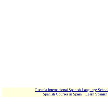
Escuela Internacional Spanish Language Scho
Spanish Courses in Spain
|
Learn Spanis