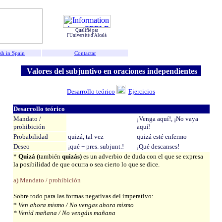
Qualifié par
l'Université d'Alcalá
sh in Spain
Contactar
Valores del subjuntivo en oraciones independientes
Desarrollo teórico
Ejercicios
Desarrollo
teórico
Mandato /
¡Venga aquí!, ¡No vaya
prohibición
aquí!
Probabilidad
quizá, tal vez
quizá esté enfermo
Deseo
¡qué + pres. subjunt.!
¡Qué descanses!
*
Quizá (
también
quizás)
es un adverbio de duda con el que se expresa
la posibilidad de que ocurra o sea cierto lo que se dice.
a) Mandato / prohibición
Sobre todo para las formas negativas del imperativo:
*
Ven ahora mismo / No vengas ahora mismo
* Venid mañana / No vengáis mañana