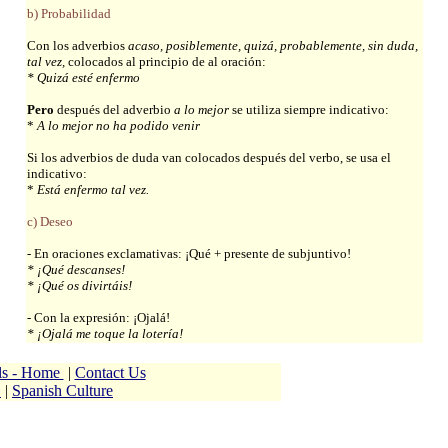
b) Probabilidad
Con los adverbios
acaso, posiblemente, quizá, probablemente, sin duda,
tal vez,
colocados al principio de al oración:
* Quizá esté enfermo
Pero
después del adverbio
a lo mejor
se utiliza siempre indicativo:
*
A lo mejor no ha podido venir
Si los adverbios de duda van colocados después del verbo, se usa el
indicativo:
*
Está enfermo tal vez.
c) Deseo
- En oraciones exclamativas: ¡Qué + presente de subjuntivo!
* ¡Qué descanses!
* ¡Qué os divirtáis!
- Con la expresión: ¡Ojalá!
* ¡Ojalá me toque la lotería!
ols - Home
|
Contact Us
h
|
Spanish Culture