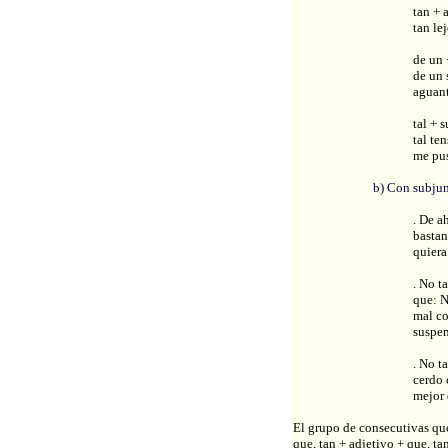
tan + 
tan le
de un 
de un 
aguant
tal + 
tal te
me pus
b) Con subjun
. De a
bastan
quiera
. No ta
que: N
mal c
suspen
. No ta
cerdo 
mejor 
El grupo de consecutivas que
que, tan + adjetivo + que, ta