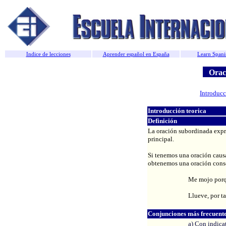
Indice de lecciones
Aprender español en España
Learn Spani
Oraci
Introducc
Introducción teorica
Definición
La oración subordinada expre
principal.
Si tenemos una oración caus
obtenemos una oración cons
Me mojo porqu
Llueve, por t
Conjunciones más frecuent
a) Con indica