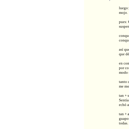
luego:
mojo.
pues: 
suspen
conque
conque
así qu
que dé
en con
por co
modo q
tanto 
me mo
tan + 
Sentía
echó a 
tan + 
guapo 
todas.