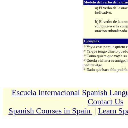
Modelo del verbo de la ora
a) El verbo de la ora
indicativo.
b) El verbo de la ora
subjuntivo si la conj
oración subordinada 
Ejemplos
* Voy a casa porque quiero c
* Ya que tengo dinero pued
* Como quiera que voy a su c
* Quería visitar a su amigo, 
pedirle algo.
* Dado que hace frío, podríam
Escuela Internacional Spanish Lan
Contact Us
Spanish Courses in Spain
|
Learn Sp