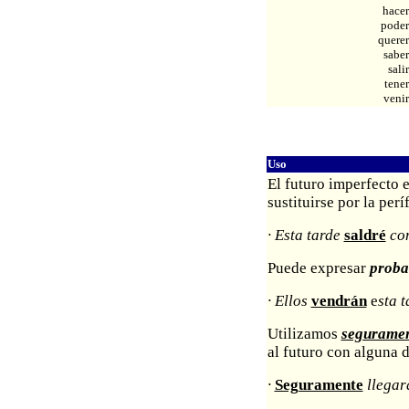
hacer
poder
querer
saber
salir
tener
venir
Uso
El futuro imperfecto 
sustituirse por la perí
· Esta tarde
saldré
con
Puede expresar
proba
· Ellos
vendrán
e
sta 
Utilizamos
segurame
al futuro con alguna 
·
Seguramente
llegar