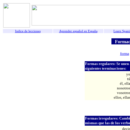
Indice de lecciones
Aprender español en España
Learn Spani
Formació
forma
Formas regulares: Se unen al 
siguientes terminaciones:
y
t
él, ell
nosotro
vosotro
ellos, ella
Formas irregulares: Cambia
mismas que las de los verbo
decir