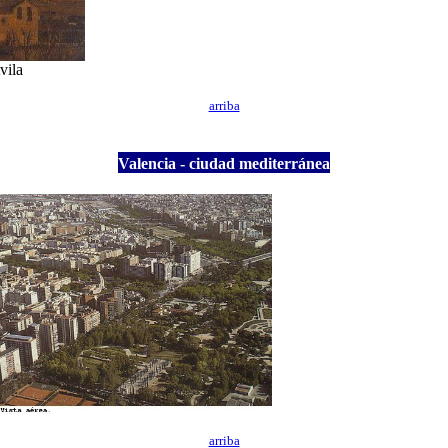
vila
arriba
Valencia - ciudad mediterránea
arriba