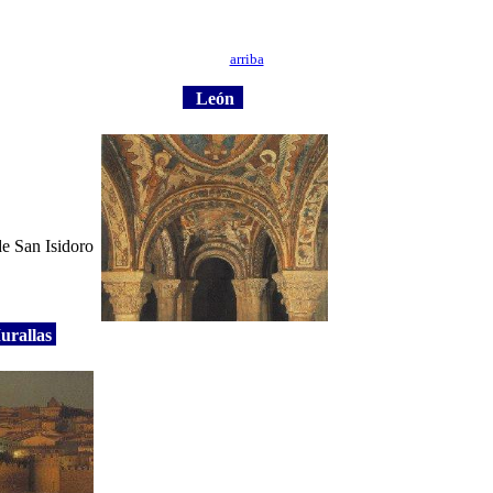
arriba
León
de San Isidoro
Murallas