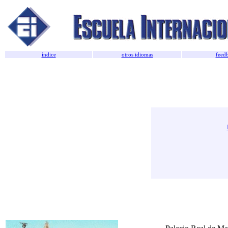
índice
otros idiomas
feed