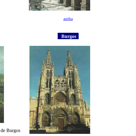
arriba
Burgos
al de Burgos