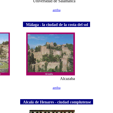
Universidad de Salamanca
arriba
Málaga - la ciudad de la costa del sol
Alcazaba
arriba
Alcalá de Henares - ciudad complutense