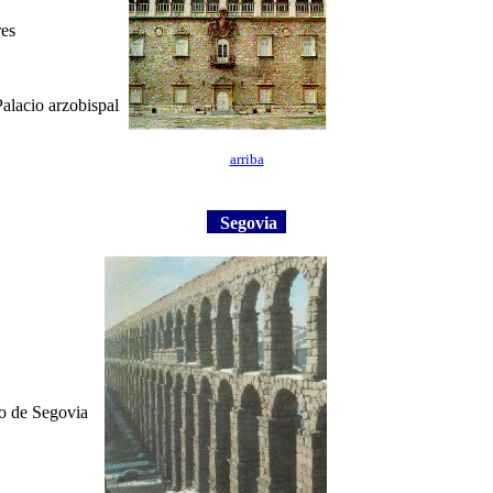
res
Palacio arzobispal
arriba
Segovia
o de Segovia