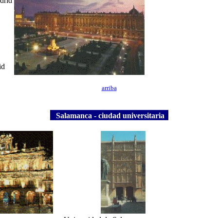
drid
id
arriba
Salamanca - ciudad universitaria