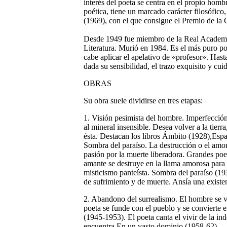
interés del poeta se centra en el propio homb
poética, tiene un marcado carácter filosófic
(1969), con el que consigue el Premio de la 
Desde 1949 fue miembro de la Real Academi
Literatura. Murió en 1984. Es el más puro poe
cabe aplicar el apelativo de «profesor». Hast
dada su sensibilidad, el trazo exquisito y cui
OBRAS
Su obra suele dividirse en tres etapas:
1. Visión pesimista del hombre.
Imperfección,
al mineral insensible. Desea volver a la tierr
ésta. Destacan los libros Ámbito (1928),Esp
Sombra del paraíso. La destrucción o el am
pasión por la muerte liberadora. Grandes poe
amante se destruye en la llama amorosa para n
misticismo panteísta. Sombra del paraíso (19
de sufrimiento y de muerte. Ansía una existe
2. Abandono del surrealismo.
El hombre se ve
poeta se funde con el pueblo y se convierte e
(1945-1953). El poeta canta el vivir de la i
encuentra En un vasto dominio (1958-62)