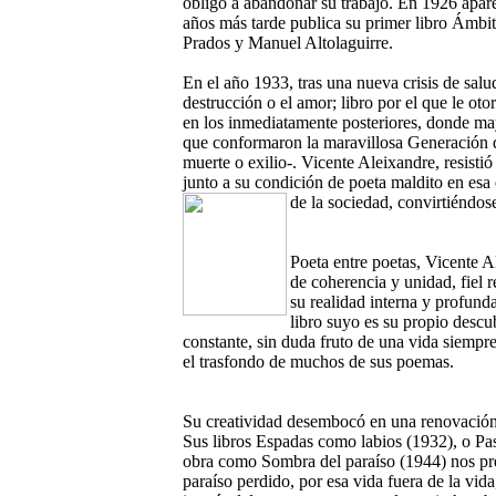
obligó a abandonar su trabajo. En 1926 apare
años más tarde publica su primer libro Ámbit
Prados y Manuel Altolaguirre.
En el año 1933, tras una nueva crisis de salu
destrucción o el amor; libro por el que le ot
en los inmediatamente posteriores, donde may
que conformaron la maravillosa Generación de
muerte o exilio-. Vicente Aleixandre, resisti
junto a su condición de poeta maldito en esa 
de la sociedad, convirtiéndose
Poeta entre poetas, Vicente Al
de coherencia y unidad, fiel 
su realidad interna y profund
libro suyo es su propio descub
constante, sin duda fruto de una vida siemp
el trasfondo de muchos de sus poemas.
Su creatividad desembocó en una renovación 
Sus libros Espadas como labios (1932), o Pas
obra como Sombra del paraíso (1944) nos pre
paraíso perdido, por esa vida fuera de la vid