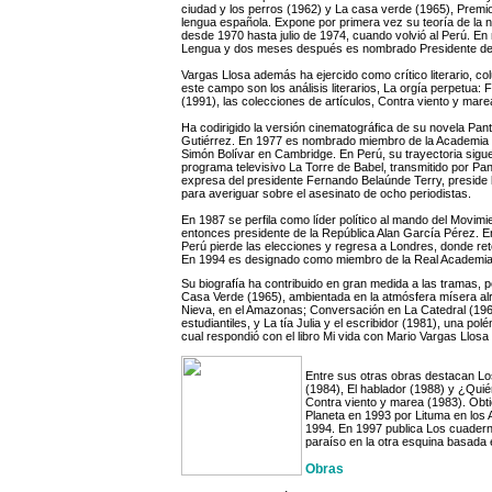
ciudad y los perros (1962) y La casa verde (1965), Premi
lengua española. Expone por primera vez su teoría de la nov
desde 1970 hasta julio de 1974, cuando volvió al Perú. 
Lengua y dos meses después es nombrado Presidente del 
Vargas Llosa además ha ejercido como crítico literario, co
este campo son los análisis literarios, La orgía perpetua:
(1991), las colecciones de artículos, Contra viento y mare
Ha codirigido la versión cinematográfica de su novela Pan
Gutiérrez. En 1977 es nombrado miembro de la Academia 
Simón Bolívar en Cambridge. En Perú, su trayectoria sigue
programa televisivo La Torre de Babel, transmitido por Pa
expresa del presidente Fernando Belaúnde Terry, preside
para averiguar sobre el asesinato de ocho periodistas.
En 1987 se perfila como líder político al mando del Movimi
entonces presidente de la República Alan García Pérez. E
Perú pierde las elecciones y regresa a Londres, donde reto
En 1994 es designado como miembro de la Real Academia
Su biografía ha contribuido en gran medida a las tramas
Casa Verde (1965), ambientada en la atmósfera mísera alr
Nieva, en el Amazonas; Conversación en La Catedral (1969
estudiantiles, y La tía Julia y el escribidor (1981), una po
cual respondió con el libro Mi vida con Mario Vargas Llosa
Entre sus otras obras destacan Los
(1984), El hablador (1988) y ¿Quié
Contra viento y marea (1983). Obti
Planeta en 1993 por Lituma en los
1994. En 1997 publica Los cuaderno
paraíso en la otra esquina basada e
Obras