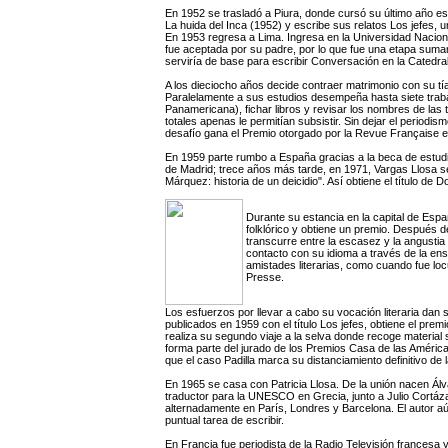
En 1952 se trasladó a Piura, donde cursó su último año esc
La huida del Inca (1952) y escribe sus relatos Los jefes, 
En 1953 regresa a Lima. Ingresa en la Universidad Nacio
fue aceptada por su padre, por lo que fue una etapa sumament
serviría de base para escribir Conversación en la Catedral
A los dieciocho años decide contraer matrimonio con su tía
Paralelamente a sus estudios desempeña hasta siete trabaj
Panamericana), fichar libros y revisar los nombres de las
totales apenas le permitían subsistir. Sin dejar el periodis
desafío gana el Premio otorgado por la Revue Française e
En 1959 parte rumbo a España gracias a la beca de estud
de Madrid; trece años más tarde, en 1971, Vargas Llosa s
Márquez: historia de un deicidio". Así obtiene el título de D
Durante su estancia en la capital de Esp
folklórico y obtiene un premio. Después de 
transcurre entre la escasez y la angustia 
contacto con su idioma a través de la ens
amistades literarias, como cuando fue lo
Presse.
Los esfuerzos por llevar a cabo su vocación literaria dan 
publicados en 1959 con el título Los jefes, obtiene el prem
realiza su segundo viaje a la selva donde recoge materia
forma parte del jurado de los Premios Casa de las Améric
que el caso Padilla marca su distanciamiento definitivo de
En 1965 se casa con Patricia Llosa. De la unión nacen Á
traductor para la UNESCO en Grecia, junto a Julio Cortázar
alternadamente en París, Londres y Barcelona. El autor aú
puntual tarea de escribir.
En Francia fue periodista de la Radio Televisión francesa