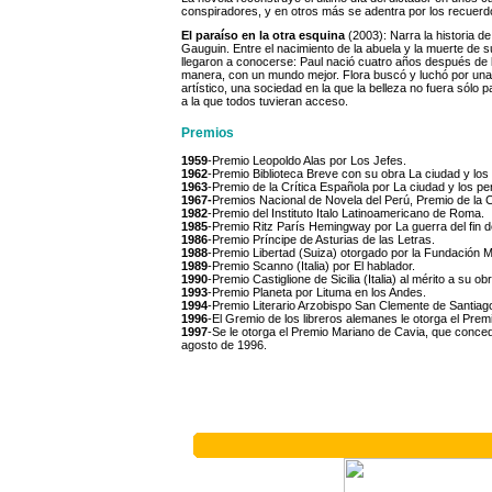
conspiradores, y en otros más se adentra por los recuerd
El paraíso en la otra esquina
(2003): Narra la historia de 
Gauguin. Entre el nacimiento de la abuela y la muerte de 
llegaron a conocerse: Paul nació cuatro años después de
manera, con un mundo mejor. Flora buscó y luchó por una 
artístico, una sociedad en la que la belleza no fuera sólo p
a la que todos tuvieran acceso.
Premios
1959
-Premio Leopoldo Alas por Los Jefes.
1962
-Premio Biblioteca Breve con su obra La ciudad y lo
1963
-Premio de la Crítica Española por La ciudad y los pe
1967-
Premios Nacional de Novela del Perú, Premio de la 
1982
-Premio del Instituto Italo Latinoamericano de Roma.
1985
-Premio Ritz París Hemingway por La guerra del fin 
1986
-Premio Príncipe de Asturias de las Letras.
1988
-Premio Libertad (Suiza) otorgado por la Fundación 
1989
-Premio Scanno (Italia) por El hablador.
1990
-Premio Castiglione de Sicilia (Italia) al mérito a su ob
1993
-Premio Planeta por Lituma en los Andes.
1994
-Premio Literario Arzobispo San Clemente de Santiag
1996
-El Gremio de los libreros alemanes le otorga el Prem
1997
-Se le otorga el Premio Mariano de Cavia, que concede
agosto de 1996.