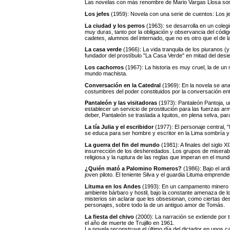
Las novelas con más renombre de Mario Vargas Llosa son 
Los jefes
(1959): Novela con una serie de cuentos: Los je
La ciudad y los perros
(1963): se desarrolla en un colegi
muy duras, tanto por la obligación y observancia del códi
cadetes, alumnos del internado, que no es otro que el de l
La casa verde
(1966): La vida tranquila de los piuranos (
fundador del prostíbulo "La Casa Verde" en mitad del desie
Los cachorros
(1967): La historia es muy cruel, la de u
mundo machista.
Conversación en la Catedral
(1969): En la novela se a
costumbres del poder constituidos por la conversación entr
Pantaleón y las visitadoras
(1973): Pantaleón Pantoja, un
establecer un servicio de prostitución para las fuerzas arm
deber, Pantaleón se traslada a Iquitos, en plena selva, par
La tía Julia y el escribidor
(1977): El personaje central, "
se educa para ser hombre y escritor en la Lima sombría y 
La guerra del fin del mundo
(1981): A finales del siglo XI
insurrección de los desheredados. Los grupos de miserables
religiosa y la ruptura de las reglas que imperan en el mun
¿Quién mató a Palomino Romeros?
(1986): Bajo el ar
joven piloto. El teniente Silva y el guardia Lituma emprend
Lituma en los Andes
(1993): En un campamento minero d
ambiente bárbaro y hostil, bajo la constante amenaza de 
misterios sin aclarar que les obsesionan, como ciertas des
personajes, sobre todo la de un antiguo amor de Tomás.
La fiesta del chivo
(2000): La narración se extiende por 
el año de muerte de Trujillo en 1961.
La novela reconstruye el último día del dictador en unos c