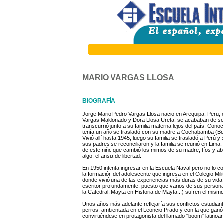
MARIO VARGAS LLOSA
BIOGRAFÍA
Jorge Mario Pedro Vargas Llosa nació en Arequipa, Perú, 
Vargas Maldonado y Dora Llosa Ureta, se acababan de sep
transcurrió junto a su familia materna lejos del país. Co
tenía un año se trasladó con su madre a Cochabamba (Bol
Vivió allí hasta 1945, luego su familia se trasladó a Perú 
sus padres se reconciliaron y la familia se reunió en Lima. 
de este niño que cambió los mimos de su madre, tíos y abue
algo: el ansia de libertad.
En 1950 intenta ingresar en la Escuela Naval pero no lo c
la formación del adolescente que ingresa en el Colegio Mili
donde vivió una de las experiencias más duras de su vida.
escritor profundamente, puesto que varios de sus personaj
la Catedral, Mayta en Historia de Mayta...) sufren el mism
Unos años más adelante reflejaría sus conflictos estudiant
perros, ambientada en el Leoncio Prado y con la que ganó e
convirtiéndose en protagonista del llamado "boom" latinoa