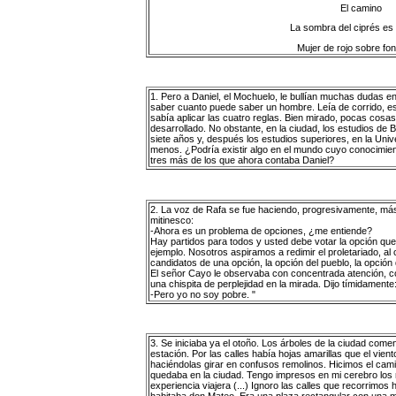
El camino
La sombra del ciprés es
Mujer de rojo sobre fon
1. Pero a Daniel, el Mochuelo, le bullían muchas dudas en
saber cuanto puede saber un hombre. Leía de corrido, e
sabía aplicar las cuatro reglas. Bien mirado, pocas cos
desarrollado. No obstante, en la ciudad, los estudios de 
siete años y, después los estudios superiores, en la Univ
menos. ¿Podría existir algo en el mundo cuyo conocimien
tres más de los que ahora contaba Daniel?
2. La voz de Rafa se fue haciendo, progresivamente, más
mitinesco:
-Ahora es un problema de opciones, ¿me entiende?
Hay partidos para todos y usted debe votar la opción qu
ejemplo. Nosotros aspiramos a redimir el proletariado, a
candidatos de una opción, la opción del pueblo, la opción d
El señor Cayo le observaba con concentrada atención, co
una chispita de perplejidad en la mirada. Dijo tímidamente
-Pero yo no soy pobre. "
3. Se iniciaba ya el otoño. Los árboles de la ciudad come
estación. Por las calles había hojas amarillas que el vient
haciéndolas girar en confusos remolinos. Hicimos el cami
quedaba en la ciudad. Tengo impresos en mi cerebro los 
experiencia viajera (...) Ignoro las calles que recorrimos h
habitaba don Mateo. Era una plaza rectangular con una me