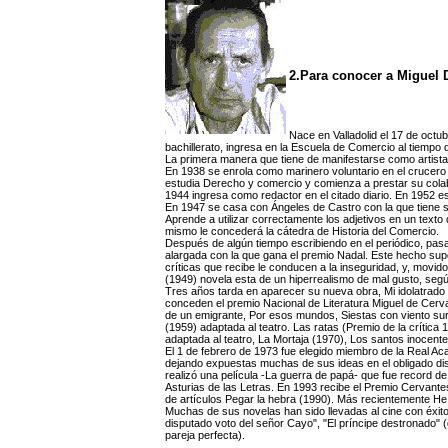
2.Para conocer a Miguel D
Nace en Valladolid el 17 de octu
bachillerato, ingresa en la Escuela de Comercio al tiempo 
La primera manera que tiene de manifestarse como artista
En 1938 se enrola como marinero voluntario en el crucero "C
estudia Derecho y comercio y comienza a prestar su colabor
1944 ingresa como redactor en el citado diario. En 1952 
En 1947 se casa con Ángeles de Castro con la que tiene si
Aprende a utilizar correctamente los adjetivos en un tex
mismo le concederá la cátedra de Historia del Comercio.
Después de algún tiempo escribiendo en el periódico, pas
alargada con la que gana el premio Nadal. Este hecho sup
críticas que recibe le conducen a la inseguridad, y, movi
(1949) novela esta de un hiperrealismo de mal gusto, según
Tres años tarda en aparecer su nueva obra, Mi idolatrado hi
conceden el premio Nacional de Literatura Miguel de Cerva
de un emigrante, Por esos mundos, Siestas con viento sur
(1959) adaptada al teatro. Las ratas (Premio de la crítica
adaptada al teatro, La Mortaja (1970), Los santos inocente
El 1 de febrero de 1973 fue elegido miembro de la Real Ac
dejando expuestas muchas de sus ideas en el obligado di
realizó una película -La guerra de papá- que fue record de
Asturias de las Letras. En 1993 recibe el Premio Cervantes. 
de artículos Pegar la hebra (1990). Más recientemente He 
Muchas de sus novelas han sido llevadas al cine con éxito
disputado voto del señor Cayo", "El príncipe destronado" 
pareja perfecta).