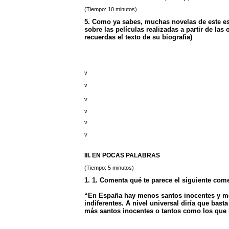
(Tiempo: 10 minutos)
5. Como ya sabes, muchas novelas de este es
sobre las películas realizadas a partir de las
recuerdas el texto de su biografía)
v
v
v
v
v
v
III. EN POCAS PALABRAS
(Tiempo: 5 minutos)
1. 1. Comenta qué te parece el siguiente come
“En España hay menos santos inocentes y me
indiferentes. A nivel universal diría que bas
más santos inocentes o tantos como los que