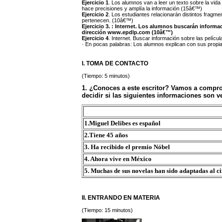
Ejercicio 1
. Los alumnos van a leer un texto sobre la vida
hace precisiones y amplía la información (15â€™)
Ejercicio 2
. Los estudiantes relacionarán distintos fragme
pertenecen. (10â€™)
Ejercicio 3.
: Internet. Los alumnos buscarán informac
dirección www.epdlp.com (10â€™)
Ejercicio 4
. Internet. Buscar información sobre las pelíc
· En pocas palabras: Los alumnos explican con sus propia
I. TOMA DE CONTACTO
(Tiempo: 5 minutos)
1. ¿Conoces a este escritor? Vamos a comprob
decidir si las siguientes informaciones son v
1.Miguel Delibes es español
2.Tiene 45 años
3. Ha recibido el premio Nóbel
4. Ahora vive en México
5. Muchas de sus novelas han sido adaptadas al c
II. ENTRANDO EN MATERIA
(Tiempo: 15 minutos)