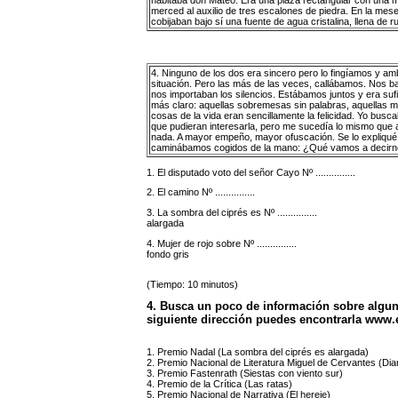
merced al auxilio de tres escalones de piedra. En la me
cobijaban bajo sí una fuente de agua cristalina, llena de
4. Ninguno de los dos era sincero pero lo fingíamos y 
situación. Pero las más de las veces, callábamos. Nos 
nos importaban los silencios. Estábamos juntos y era sufic
más claro: aquellas sobremesas sin palabras, aquellas m
cosas de la vida eran sencillamente la felicidad. Yo bus
que pudieran interesarla, pero me sucedía lo mismo que a
nada. A mayor empeño, mayor ofuscación. Se lo expliq
caminábamos cogidos de la mano: ¿Qué vamos a decirnos?
1. El disputado voto del señor Cayo Nº ...............
2. El camino Nº ...............
3. La sombra del ciprés es Nº ...............
alargada
4. Mujer de rojo sobre Nº ...............
fondo gris
(Tiempo: 10 minutos)
4. Busca un poco de información sobre algun
siguiente dirección puedes encontrarla www.
1. Premio Nadal (La sombra del ciprés es alargada)
2. Premio Nacional de Literatura Miguel de Cervantes (Dia
3. Premio Fastenrath (Siestas con viento sur)
4. Premio de la Crítica (Las ratas)
5. Premio Nacional de Narrativa (El hereje)