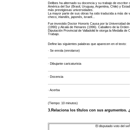
Delibes ha alternado su docencia y su trabajo de escritor
América del Sur (Brasil, Uruguay, Argentina, Chile) y Est
más prestigiosas universidades.
La mayor parte de sus obras ha sido traducida a más de ve
checo, irlandés, japonés, israelí...
Fue investido Doctor Honoris Causa por la Universidad de 
(1990) y Alcalá de Henares (1996). Caballero de la Orden 
Diputación Provincial de Valladolid le otorga la Medalla de
Trabajo.
Define las siguientes palabras que aparecen en el texto:
· Se enrola (enrolarse)
..............................................................................................
· Dibujante caricaturista
..............................................................................................
· Docencia
..............................................................................................
· Acerba
..............................................................................................
(Tiempo: 10 minutos)
3.Relaciona los títulos con sus argumentos. 
El disputado voto del s