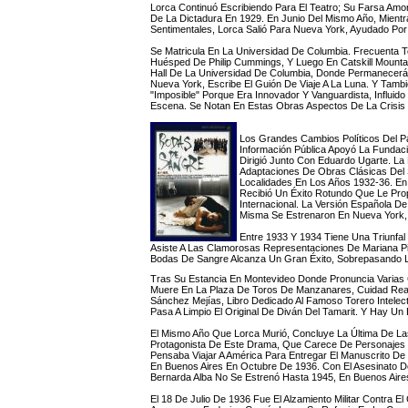
Lorca Continuó Escribiendo Para El Teatro; Su Farsa Amo
De La Dictadura En 1929. En Junio Del Mismo Año, Mientr
Sentimentales, Lorca Salió Para Nueva York, Ayudado Po
Se Matricula En La Universidad De Columbia. Frecuenta T
Huésped De Philip Cummings, Y Luego En Catskill Mountai
Hall De La Universidad De Columbia, Donde Permanecerá
Nueva York, Escribe El Guión De Viaje A La Luna. Y Tambi
"imposible" Porque Era Innovador Y Vanguardista, Influid
Escena. Se Notan En Estas Obras Aspectos De La Crisis L
Los Grandes Cambios Políticos Del Paí
Información Pública Apoyó La Fundaci
Dirigió Junto Con Eduardo Ugarte. L
Adaptaciones De Obras Clásicas Del 
Localidades En Los Años 1932-36. En
Recibió Un Éxito Rotundo Que Le Pr
Internacional. La Versión Española 
Misma Se Estrenaron En Nueva York, 
Entre 1933 Y 1934 Tiene Una Triunfal
Asiste A Las Clamorosas Representaciones De Mariana P
Bodas De Sangre Alcanza Un Gran Éxito, Sobrepasando 
Tras Su Estancia En Montevideo Donde Pronuncia Varias
Muere En La Plaza De Toros De Manzanares, Cuidad Real, 
Sánchez Mejías, Libro Dedicado Al Famoso Torero Intelec
Pasa A Limpio El Original De Diván Del Tamarit. Y Hay Un
El Mismo Año Que Lorca Murió, Concluye La Última De La
Protagonista De Este Drama, Que Carece De Personajes 
Pensaba Viajar A América Para Entregar El Manuscrito De
En Buenos Aires En Octubre De 1936. Con El Asesinato D
Bernarda Alba No Se Estrenó Hasta 1945, En Buenos Air
El 18 De Julio De 1936 Fue El Alzamiento Militar Contra E