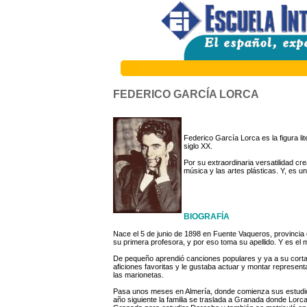
FEDERICO GARCÍA LORCA
Federico García Lorca es la figura li
siglo XX.
Por su extraordinaria versatilidad cr
música y las artes plásticas. Y, es u
BIOGRAFÍA
Nace el 5 de junio de 1898 en Fuente Vaqueros, provinci
su primera profesora, y por eso toma su apellido. Y es e
De pequeño aprendió canciones populares y ya a su corta ed
aficiones favoritas y le gustaba actuar y montar represent
las marionetas.
Pasa unos meses en Almería, donde comienza sus estudios 
año siguiente la familia se traslada a Granada donde Lorc