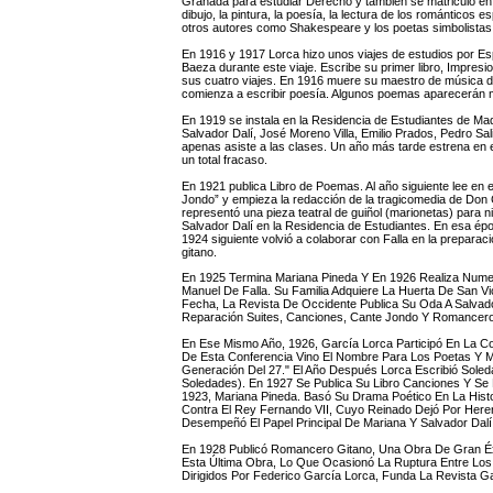
Granada para estudiar Derecho y también se matriculó en l
dibujo, la pintura, la poesía, la lectura de los románticos
otros autores como Shakespeare y los poetas simbolistas 
En 1916 y 1917 Lorca hizo unos viajes de estudios por E
Baeza durante este viaje. Escribe su primer libro, Impresi
sus cuatro viajes. En 1916 muere su maestro de música do
comienza a escribir poesía. Algunos poemas aparecerán m
En 1919 se instala en la Residencia de Estudiantes de Ma
Salvador Dalí, José Moreno Villa, Emilio Prados, Pedro Sali
apenas asiste a las clases. Un año más tarde estrena en e
un total fracaso.
En 1921 publica Libro de Poemas. Al año siguiente lee en e
Jondo” y empieza la redacción de la tragicomedia de Don C
representó una pieza teatral de guiñol (marionetas) para
Salvador Dalí en la Residencia de Estudiantes. En esa ép
1924 siguiente volvió a colaborar con Falla en la prepara
gitano.
En 1925 Termina Mariana Pineda Y En 1926 Realiza Numer
Manuel De Falla. Su Familia Adquiere La Huerta De San V
Fecha, La Revista De Occidente Publica Su Oda A Salvado
Reparación Suites, Canciones, Cante Jondo Y Romancero
En Ese Mismo Año, 1926, García Lorca Participó En La C
De Esta Conferencia Vino El Nombre Para Los Poetas Y Mú
Generación Del 27." El Año Después Lorca Escribió So
Soledades). En 1927 Se Publica Su Libro Canciones Y Se
1923, Mariana Pineda. Basó Su Drama Poético En La Hist
Contra El Rey Fernando VII, Cuyo Reinado Dejó Por Herenc
Desempeñó El Papel Principal De Mariana Y Salvador Dalí 
En 1928 Publicó Romancero Gitano, Una Obra De Gran Éxi
Esta Última Obra, Lo Que Ocasionó La Ruptura Entre Los
Dirigidos Por Federico García Lorca, Funda La Revista G