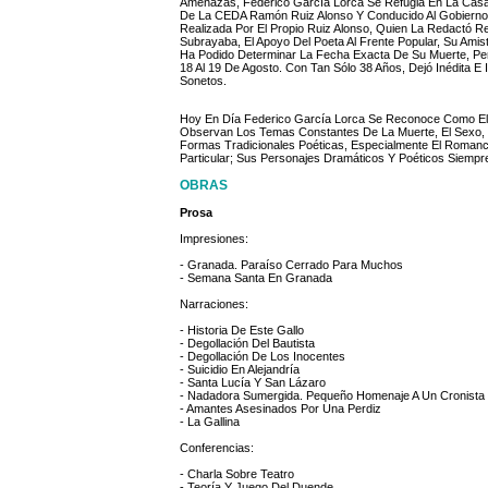
Amenazas, Federico García Lorca Se Refugia En La Casa 
De La CEDA Ramón Ruiz Alonso Y Conducido Al Gobierno 
Realizada Por El Propio Ruiz Alonso, Quien La Redactó
Subrayaba, El Apoyo Del Poeta Al Frente Popular, Su Am
Ha Podido Determinar La Fecha Exacta De Su Muerte, Pe
18 Al 19 De Agosto. Con Tan Sólo 38 Años, Dejó Inédita
Sonetos.
Hoy En Día Federico García Lorca Se Reconoce Como El
Observan Los Temas Constantes De La Muerte, El Sexo, 
Formas Tradicionales Poéticas, Especialmente El Roman
Particular; Sus Personajes Dramáticos Y Poéticos Siemp
OBRAS
Prosa
Impresiones:
- Granada. Paraíso Cerrado Para Muchos
- Semana Santa En Granada
Narraciones:
- Historia De Este Gallo
- Degollación Del Bautista
- Degollación De Los Inocentes
- Suicidio En Alejandría
- Santa Lucía Y San Lázaro
- Nadadora Sumergida. Pequeño Homenaje A Un Cronista
- Amantes Asesinados Por Una Perdiz
- La Gallina
Conferencias:
- Charla Sobre Teatro
- Teoría Y Juego Del Duende