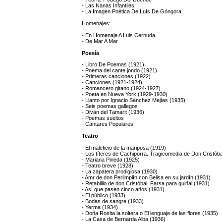
- Las Nanas Infantiles
- La Imagen Poética De Luís De Góngora
Homenajes:
- En Homenaje A Luis Cernuda
- De Mar A Mar
Poesía
- Libro De Poemas (1921)
- Poema del cante jondo (1921)
- Primeras canciones (1922)
- Canciones (1921-1924)
- Romancero gitano (1924-1927)
- Poeta en Nueva York (1929-1930)
- Llanto por Ignacio Sánchez Mejías (1935)
- Seis poemas gallegos
- Diván del Tamarit (1936)
- Poemas sueltos
- Cantares Populares
Teatro
- El maleficio de la mariposa (1919)
- Los títeres de Cachiporra. Tragicomedia de Don Cristóba
- Mariana Pineda (1925)
- Teatro breve (1928)
- La zapatera prodigiosa (1930)
- Amr de don Perlimplín con Belisa en su jardín (1931)
- Retablillo de don Cristóbal. Farsa para guiñal (1931)
- Así que pasen cinco años (1931)
- El público (1933)
- Bodas de sangre (1933)
- Yerma (1934)
- Doña Rosita la soltera o El lenguaje de las flores (1935)
- La Casa de Bernarda Alba (1936)