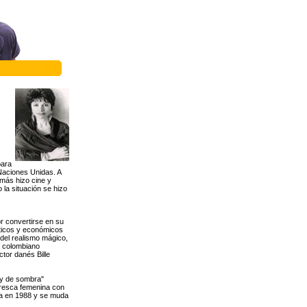
para
 Naciones Unidas. A
emás hizo cine y
 la situación se hizo
or convertirse en su
líticos y económicos
 del realismo mágico,
ta colombiano
ctor danés Bille
 y de sombra"
aresca femenina con
sa en 1988 y se muda