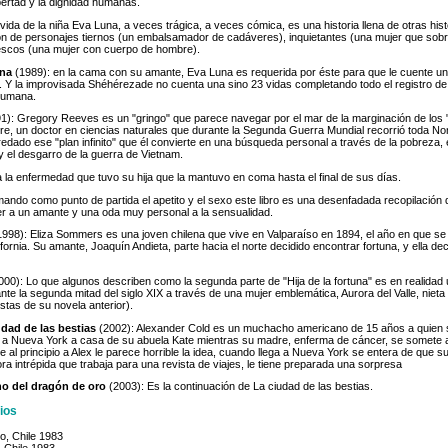
libertad y la dignidad humanas.
 vida de la niña Eva Luna, a veces trágica, a veces cómica, es una historia llena de otras his
ón de personajes tiernos (un embalsamador de cadáveres), inquietantes (una mujer que sobr
tescos (una mujer con cuerpo de hombre).
una
(1989): en la cama con su amante, Eva Luna es requerida por éste para que le cuente u
 Y la improvisada Shéhérezade no cuenta una sino 23 vidas completando todo el registro de
 humana.
1): Gregory Reeves es un "gringo" que parece navegar por el mar de la marginación de los 
dre, un doctor en ciencias naturales que durante la Segunda Guerra Mundial recorrió toda N
dado ese "plan infinito" que él convierte en una búsqueda personal a través de la pobreza, el
 y el desgarro de la guerra de Vietnam.
 la enfermedad que tuvo su hija que la mantuvo en coma hasta el final de sus días.
ando como punto de partida el apetito y el sexo este libro es una desenfadada recopilación 
er a un amante y una oda muy personal a la sensualidad.
998): Eliza Sommers es una joven chilena que vive en Valparaíso en 1894, el año en que se
ornia. Su amante, Joaquín Andieta, parte hacia el norte decidido encontrar fortuna, y ella de
00): Lo que algunos describen como la segunda parte de "Hija de la fortuna" es en realidad u
rante la segunda mitad del siglo XIX a través de una mujer emblemática, Aurora del Valle, nie
stas de su novela anterior).
udad de las bestias
(2002): Alexander Cold es un muchacho americano de 15 años a quien
 a Nueva York a casa de su abuela Kate mientras su madre, enferma de cáncer, se somete a
 al principio a Alex le parece horrible la idea, cuando llega a Nueva York se entera de que s
ora intrépida que trabaja para una revista de viajes, le tiene preparada una sorpresa
ino del dragón de oro
(2003): Es la continuación de La ciudad de las bestias.
ios
ño, Chile 1983