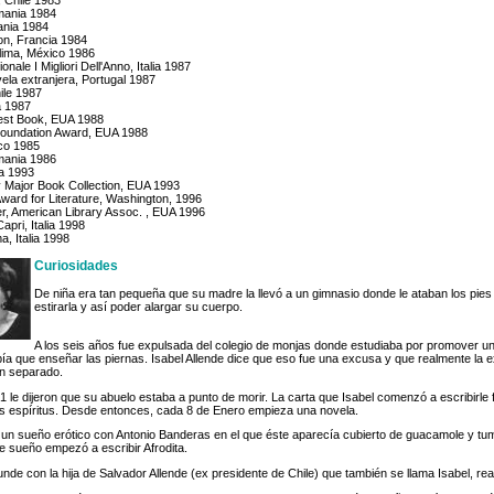
, Chile 1983
emania 1984
mania 1984
on, Francia 1984
olima, México 1986
nale I Migliori Dell'Anno, Italia 1987
ela extranjera, Portugal 1987
ile 1987
a 1987
Best Book, EUA 1988
Foundation Award, EUA 1988
ico 1985
emania 1986
ia 1993
y Major Book Collection, EUA 1993
Award for Literature, Washington, 1996
, American Library Assoc. , EUA 1996
apri, Italia 1998
a, Italia 1998
Curiosidades
De niña era tan pequeña que su madre la llevó a un gimnasio donde le ataban los pie
estirarla y así poder alargar su cuerpo.
A los seis años fue expulsada del colegio de monjas donde estudiaba por promover u
ía que enseñar las piernas. Isabel Allende dice que eso fue una excusa y que realmente la 
n separado.
 le dijeron que su abuelo estaba a punto de morir. La carta que Isabel comenzó a escribirle fu
os espíritus. Desde entonces, cada 8 de Enero empieza una novela.
 un sueño erótico con Antonio Banderas en el que éste aparecía cubierto de guacamole y t
este sueño empezó a escribir Afrodita.
nde con la hija de Salvador Allende (ex presidente de Chile) que también se llama Isabel, re