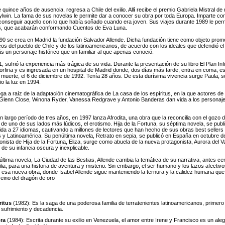
quince años de ausencia, regresa a Chile del exilio. Allí recibe el premio Gabriela Mistral de
Aylwin. La fama de sus novelas le permite dar a conocer su obra por toda Europa. Imparte con
 conseguir aquello con lo que había soñado cuando era joven. Sus viajes durante 1989 le permi
s, que acabarán conformando Cuentos de Eva Luna.
90 se crea en Madrid la fundación Salvador Allende. Dicha fundación tiene como objeto promo
s del pueblo de Chile y de los latinoamericanos, de acuerdo con los ideales que defendió el 
ás un personaje histórico que un familiar al que apenas conoció.
 sufrió la experiencia más trágica de su vida. Durante la presentación de su libro El Plan Infin
orfiria y es ingresada en un hospital de Madrid donde, dos días más tarde, entra en coma, e
uerte, el 6 de diciembre de 1992. Tenía 28 años. De esta durísima vivencia surge Paula, su
io la luz en 1994.
e llega a raíz de la adaptación cinematográfica de La casa de los espíritus, en la que actores de
, Glenn Close, Winona Ryder, Vanessa Redgrave y Antonio Banderas dan vida a los personaje
n largo período de tres años, en 1997 lanza Afrodita, una obra que la reconcilia con el gozo d
 de uno de sus lados más lúdicos, el erotismo. Hija de la Fortuna, su séptima novela, se publ
ida a 27 idiomas, cautivando a millones de lectores que han hecho de sus obras best seller
 y Latinoamérica. Su penúltima novela, Retrato en sepia, se publicó en España en octubre de 
onista de Hija de la Fortuna, Eliza, surge como abuela de la nueva protagonista, Aurora del V
 de su infancia oscura y inexplicable.
última novela, La Ciudad de las Bestias, Allende cambia la temática de su narrativa, antes ce
lia, para una historia de aventura y misterio. Sin embargo, el ser humano y los lazos afectiv
 esa nueva obra, donde Isabel Allende sigue manteniendo la ternura y la calidez humana que 
reino del dragón de oro
ritus
(1982): Es la saga de una poderosa familia de terratenientes latinoamericanos, primero
 sufrimiento y decadencia.
ra
(1984): Escrita durante su exilio en Venezuela, el amor entre Irene y Francisco es un ale