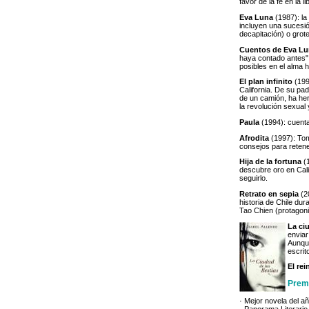
favor de la fe en la 
Eva Luna
(1987): la
incluyen una sucesi
decapitación) o gro
Cuentos de Eva L
haya contado antes".
posibles en el alma
El plan infinito
(199
California. De su pa
de un camión, ha here
la revolución sexual
Paula
(1994): cuenta
Afrodita
(1997): Tom
consejos para reten
Hija de la fortuna
(1
descubre oro en Calif
seguirlo.
Retrato en sepia
(20
historia de Chile du
Tao Chien (protagoni
La ci
enviar
Aunque
escrit
El re
Prem
· Mejor novela del a