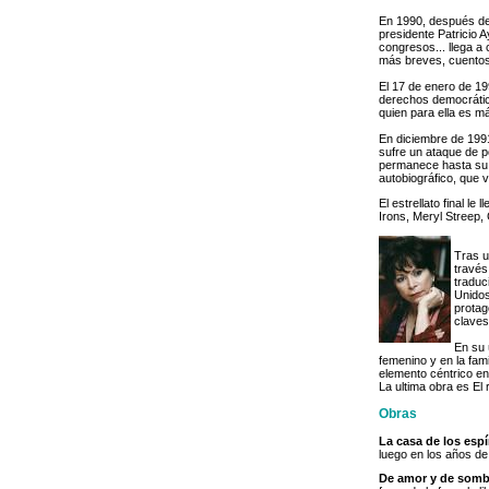
En 1990, después de 
presidente Patricio 
congresos... llega a
más breves, cuento
El 17 de enero de 19
derechos democrático
quien para ella es m
En diciembre de 1991,
sufre un ataque de p
permanece hasta su m
autobiográfico, que v
El estrellato final l
Irons, Meryl Streep
Tras u
través
traduc
Unidos
protag
claves
En su 
femenino y en la fami
elemento céntrico en
La ultima obra es El 
Obras
La casa de los espí
luego en los años de
De amor y de somb