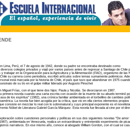
ENDE
 en Lima, Perú, el 7 de agosto de 1942, donde su padre se encontraba destinado como
a diversos colegios privados y viajó por varios países antes de regresar a Santiago de Chile 
s y trabajar en la Organización para la Agricultura y la Alimentación (FAO), organismo de las
n Chile su carrera como periodista, escribió artículos sobre temas sumamente polémicos. Ad
personal está marcada por la historia de Chile, el país que tuvo que abandonar en 1975 cuando
 asesinato de su tío en el golpe militar liderado por Augusto Pinochet
 Miguel Frías, con el que tiene dos hijos: Paula y Nicolás. Se divorciaron en 1987.
ó su primera novela cuando una carta escrita con ocasión de la muerte de su abuelo terminó p
casa de los espíritus" (1982), una crónica familiar ambientada en el torbellino de cambios po
américa. La novela fue bien acogida por la crítica, que vio en ella ciertos elementos propios
 que consiste en mezclar lo real con lo sobrenatural y cuyo principal exponente es el novelis
remio Nóbel de Literatura Gabriel García Márquez. Esta novela fue llevada al cine por el dire
exploración sobre cuestiones personales y políticas en sus dos siguientes novelas "De amor
1987), ambientada en Venezuela, realiza un extraordinario y entretenido experimento de pic
gistros narrativos. En ese mismo año, conoce al abogado William Gordon, con el cual se ca