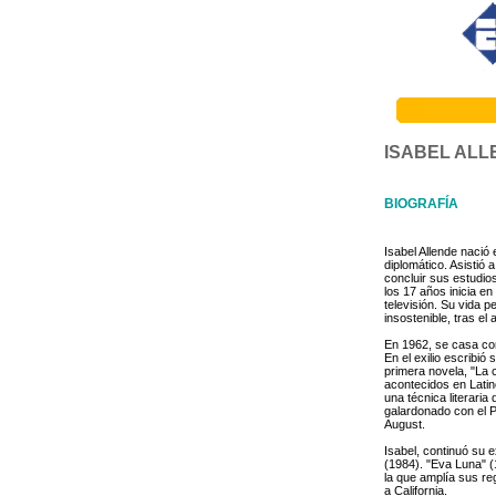
ISABEL ALL
BIOGRAFÍA
Isabel Allende nació
diplomático. Asistió 
concluir sus estudio
los 17 años inicia e
televisión. Su vida 
insostenible, tras el
En 1962, se casa con
En el exilio escribi
primera novela, "La 
acontecidos en Latino
una técnica literaria
galardonado con el P
August.
Isabel, continuó su 
(1984). "Eva Luna" (
la que amplía sus re
a California.