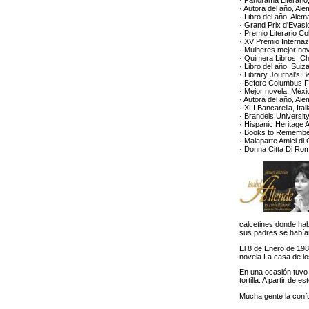
· Panorama Literario
· Autora del año, Al
· Libro del año, Ale
· Grand Prix d'Evasi
· Premio Literario C
· XV Premio Internazio
· Mulheres mejor nov
· Quimera Libros, Ch
· Libro del año, Suiz
· Library Journal's 
· Before Columbus 
· Mejor novela, Méx
· Autora del año, Al
· XLI Bancarella, Ital
· Brandeis Universit
· Hispanic Heritage 
· Books to Remember
· Malaparte Amici di C
· Donna Citta Di Rom
calcetines donde hab
sus padres se había
El 8 de Enero de 1981
novela La casa de l
En una ocasión tuvo
tortilla. A partir de 
Mucha gente la confu