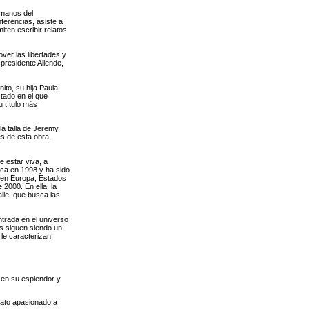
 manos del
ferencias, asiste a
ten escribir relatos
ver las libertades y
presidente Allende,
ito, su hija Paula
stado en el que
 título más
 la talla de Jeremy
s de esta obra.
e estar viva, a
ica en 1998 y ha sido
s en Europa, Estados
2000. En ella, la
alle, que busca las
ntrada en el universo
os siguen siendo un
le caracterizan.
 en su esplendor y
gato apasionado a