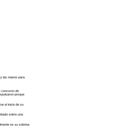
s y las manos para
n concurso de
expulsaron porque
e el inicio de su
umbado sobre una
almente es su sobrina