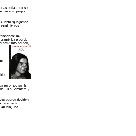
torias en las que se
evive a su propia
n cuento "que jamás
 sentimientos
"hispanos" de
orteamérica a bordo
 activismo político,
de
cide
n recorrido por la
ta de Eliza Sommers y
 sus padres deciden
 tratamiento.
u abuela, una