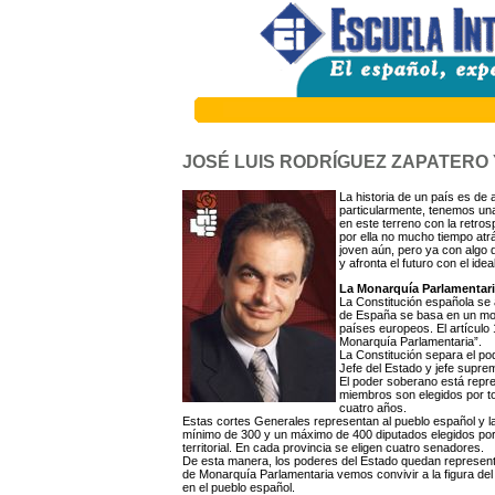
JOSÉ LUIS RODRÍGUEZ ZAPATERO Y 
La historia de un país es de
particularmente, tenemos una
en este terreno con la retros
por ella no mucho tiempo at
joven aún, pero ya con algo 
y afronta el futuro con el ide
La Monarquía Parlamentar
La Constitución española se
de España se basa en un mode
países europeos. El artículo 1
Monarquía Parlamentaria”.
La Constitución separa el pod
Jefe del Estado y jefe supr
El poder soberano está repr
miembros son elegidos por 
cuatro años.
Estas cortes Generales representan al pueblo español y l
mínimo de 300 y un máximo de 400 diputados elegidos por 
territorial. En cada provincia se eligen cuatro senadores.
De esta manera, los poderes del Estado quedan represent
de Monarquía Parlamentaria vemos convivir a la figura del
en el pueblo español.