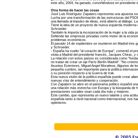
este año, 2004, ha ganado, convirtiéndose en presidente d
Otra forma de hacer las cosas
José Luis Rodríguez Zapatero representa una apuesta socia
Lucha por una transformación de las estructuras del PSOE 
una llamada al impulso de ideas, está abierto al diálogo. L
Tiene la idea de un proyecto de nueva izquierda moderna c
Schroeder.
También le importa la incorporación de la mujer a la vida 
Defiende las empresas privadas como motor de la economía
problemas económicos.
El pasado 14 de septiembre se reunieron en Madrid tres g
y Schroeder.
- España ha vuelto "al corazón de Europa", comentó el pre
visita a Madrid del presidente francés, Jacques Chirac, y 
La relación con estos países es considerada como "funda
no tratan de crear un eje París-Berlín-Madrid". "No creemos 
Asuntos Exteriores, Miguel Angel Moratinos. Algunos de l
pequeña cumbre, tan importante para la política internacio
o su posición respecto a la Guerra de Irak.
Esta nueva visión de la política española puede crear ali
nuevas vías de entendimiento y cooperación.
Con Zapatero se abre en el panorama político español un
una relación más estrecha con Europa y la búsqueda de h
prestaciones sociales sean cada día más y mejores.
Este cambio, que representa un nuevo talante y una actitud
española tanto a nivel nacional como internacional, nos hac
optimismo.