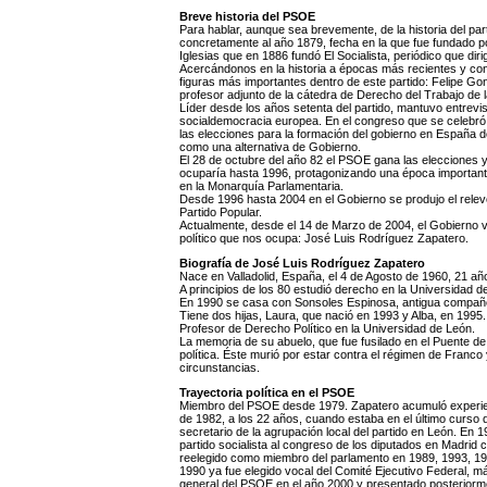
Breve historia del PSOE
Para hablar, aunque sea brevemente, de la historia del par
concretamente al año 1879, fecha en la que fue fundado p
Iglesias que en 1886 fundó El Socialista, periódico que di
Acercándonos en la historia a épocas más recientes y co
figuras más importantes dentro de este partido: Felipe Go
profesor adjunto de la cátedra de Derecho del Trabajo de l
Líder desde los años setenta del partido, mantuvo entrevist
socialdemocracia europea. En el congreso que se celebró
las elecciones para la formación del gobierno en España d
como una alternativa de Gobierno.
El 28 de octubre del año 82 el PSOE gana las elecciones 
ocuparía hasta 1996, protagonizando una época importante
en la Monarquía Parlamentaria.
Desde 1996 hasta 2004 en el Gobierno se produjo el relev
Partido Popular.
Actualmente, desde el 14 de Marzo de 2004, el Gobierno vu
político que nos ocupa: José Luis Rodríguez Zapatero.
Biografía de José Luis Rodríguez Zapatero
Nace en Valladolid, España, el 4 de Agosto de 1960, 21 añ
A principios de los 80 estudió derecho en la Universidad d
En 1990 se casa con Sonsoles Espinosa, antigua compañera
Tiene dos hijas, Laura, que nació en 1993 y Alba, en 1995.
Profesor de Derecho Político en la Universidad de León.
La memoria de su abuelo, que fue fusilado en el Puente de 
política. Éste murió por estar contra el régimen de Franc
circunstancias.
Trayectoria política en el PSOE
Miembro del PSOE desde 1979. Zapatero acumuló experien
de 1982, a los 22 años, cuando estaba en el último curso de
secretario de la agrupación local del partido en León. En 19
partido socialista al congreso de los diputados en Madri
reelegido como miembro del parlamento en 1989, 1993, 199
1990 ya fue elegido vocal del Comité Ejecutivo Federal,
general del PSOE en el año 2000 y presentado posteriorm