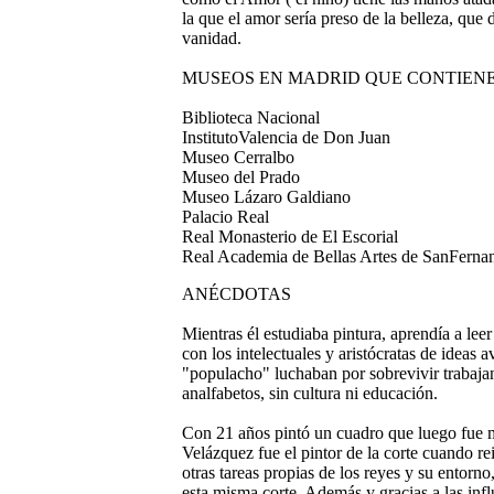
la que el amor sería preso de la belleza, qu
vanidad.
MUSEOS EN MADRID QUE CONTIEN
Biblioteca Nacional
InstitutoValencia de Don Juan
Museo Cerralbo
Museo del Prado
Museo Lázaro Galdiano
Palacio Real
Real Monasterio de El Escorial
Real Academia de Bellas Artes de SanFerna
ANÉCDOTAS
Mientras él estudiaba pintura, aprendía a lee
con los intelectuales y aristócratas de ideas 
"populacho" luchaban por sobrevivir trabaja
analfabetos, sin cultura ni educación.
Con 21 años pintó un cuadro que luego fue m
Velázquez fue el pintor de la corte cuando r
otras tareas propias de los reyes y su entorno
esta misma corte. Además y gracias a las infl