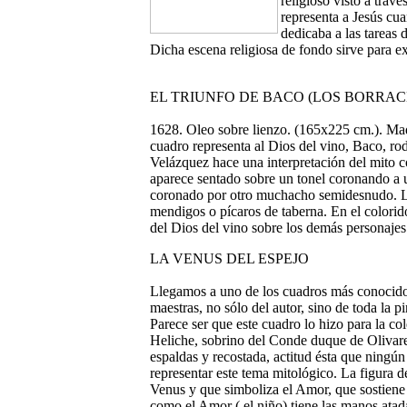
religioso visto a trav
representa a Jesús cua
dedicaba a las tareas 
Dicha escena religiosa de fondo sirve para ex
EL TRIUNFO DE BACO (LOS BORRAC
1628. Oleo sobre lienzo. (165x225 cm.). Ma
cuadro representa al Dios del vino, Baco, ro
Velázquez hace una interpretación del mito c
aparece sentado sobre un tonel coronando a
coronado por otro muchacho semidesnudo. L
mendigos o pícaros de taberna. En el colorid
del Dios del vino sobre los demás personajes
LA VENUS DEL ESPEJO
Llegamos a uno de los cuadros más conocido
maestras, no sólo del autor, sino de toda la p
Parece ser que este cuadro lo hizo para la c
Heliche, sobrino del Conde duque de Olivare
espaldas y recostada, actitud ésta que ningún
representar este tema mitológico. La figura d
Venus y que simboliza el Amor, que sostiene 
como el Amor ( el niño) tiene las manos atad