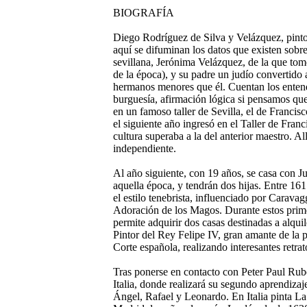
BIOGRAFÍA
Diego Rodríguez de Silva y Velázquez, pintor
aquí se difuminan los datos que existen sobre
sevillana, Jerónima Velázquez, de la que tomó
de la época), y su padre un judío convertido
hermanos menores que él. Cuentan los entendid
burguesía, afirmación lógica si pensamos qu
en un famoso taller de Sevilla, el de Franci
el siguiente año ingresó en el Taller de Fra
cultura superaba a la del anterior maestro. A
independiente.
Al año siguiente, con 19 años, se casa con J
aquella época, y tendrán dos hijas. Entre 161
el estilo tenebrista, influenciado por Carav
Adoración de los Magos. Durante estos primer
permite adquirir dos casas destinadas a alqui
Pintor del Rey Felipe IV, gran amante de la 
Corte española, realizando interesantes retr
Tras ponerse en contacto con Peter Paul Rube
Italia, donde realizará su segundo aprendizaje
Ángel, Rafael y Leonardo. En Italia pinta L