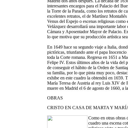
Madrid dos años después. La década de 1630 
interesantes encargos para el Palacio del Bue
la Torre de la Parada, como los retratos de c
excelentes retratos, el de Martínez Montañé
Venus del Espejo o escenas religiosas como el
Velázquez desarrollará una importante labor
Cámara y Aposentador Mayor de Palacio. Esta 
lo que motiva que su producción artística se
En
1649 hace su segundo viaje a Italia, don
pictóricas, triunfando ante el papa Inocencio 
toda la Corte romana. Regresa en 1651 a Ma
Felipe IV. Estos últimos años de la vida del 
de conseguir el hábito de la Orden de Santia
su familia, por lo que pinta muy poco, dest
exhibe en este cuadro la obtendrá en 1659. Tr
María Teresa de Austria al rey Luis XIV de 
muere en Madrid el 6 de agosto de 1660, a l
OBRAS
CRISTO EN CASA DE MARTA Y MARÍ
Como en otras obras d
cuadro una escena cot