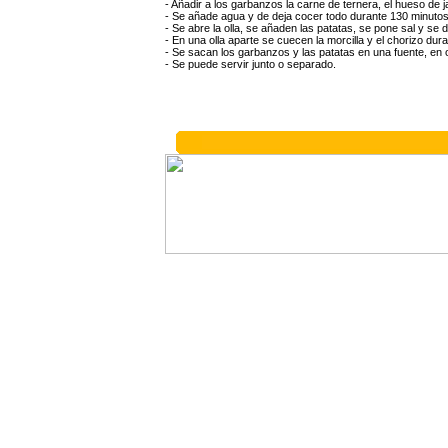
- Añadir a los garbanzos la carne de ternera, el hueso de ja
- Se añade agua y de deja cocer todo durante 130 minutos.
- Se abre la olla, se añaden las patatas, se pone sal y se d
- En una olla aparte se cuecen la morcilla y el chorizo dura
- Se sacan los garbanzos y las patatas en una fuente, en ot
- Se puede servir junto o separado.