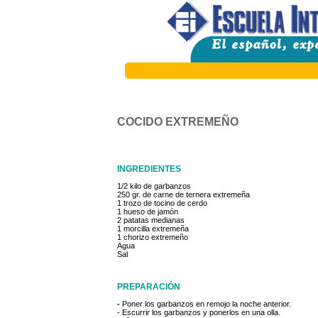
COCIDO EXTREMEÑO
INGREDIENTES
1/2 kilo de garbanzos

250 gr. de carne de ternera extremeña

1 trozo de tocino de cerdo

1 hueso de jamón

2 patatas medianas

1 morcilla extremeña

1 chorizo extremeño

Agua

PREPARACIÓN
- 
Poner los garbanzos en remojo la noche anterior.

- Escurrir los garbanzos y ponerlos en una olla.
