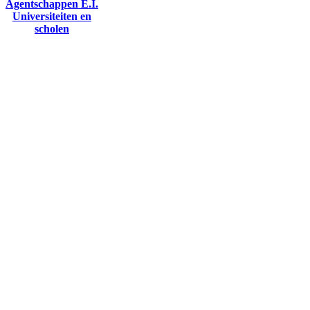
Agentschappen E.I.
Universiteiten en
scholen