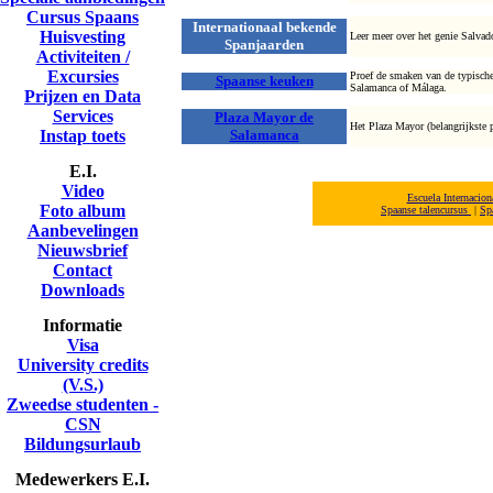
Cursus Spaans
Internationaal bekende
Huisvesting
Leer meer over het genie Salvad
Spanjaarden
Activiteiten /
Excursies
Proef de smaken van de typische 
Spaanse keuken
Salamanca of Málaga.
Prijzen en Data
Services
Plaza Mayor de
Het Plaza Mayor (belangrijkste 
Instap toets
Salamanca
E.I.
Video
Escuela Internacio
Foto album
Spaanse talencursus
|
Sp
Aanbevelingen
Nieuwsbrief
Contact
Downloads
Informatie
Visa
University credits
(V.S.)
Zweedse studenten -
CSN
Bildungsurlaub
Medewerkers E.I.