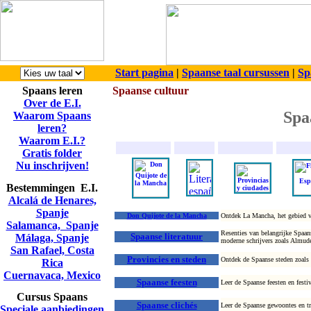
Start pagina
|
Spaanse taal cursussen
|
Sp
Spaans leren
Spaanse cultuur
Over de E.I.
Spa
Waarom Spaans
leren?
Waarom E.I.?
Gratis folder
Nu inschrijven!
Bestemmingen E.I.
Alcalá de Henares,
Spanje
Don Quijote de la Mancha
Ontdek La Mancha, het gebied va
Salamanca, Spanje
Resenties van belangrijke Spaan
Spaanse literatuur
Málaga, Spanje
moderne schrijvers zoals Almude
San Rafael, Costa
Provincies en steden
Ontdek de Spaanse steden zoals 
Rica
Cuernavaca, Mexico
Spaanse feesten
Leer de Spaanse feesten en fest
Cursus Spaans
Spaanse clichés
Leer de Spaanse gewoontes en tr
Speciale aanbiedingen