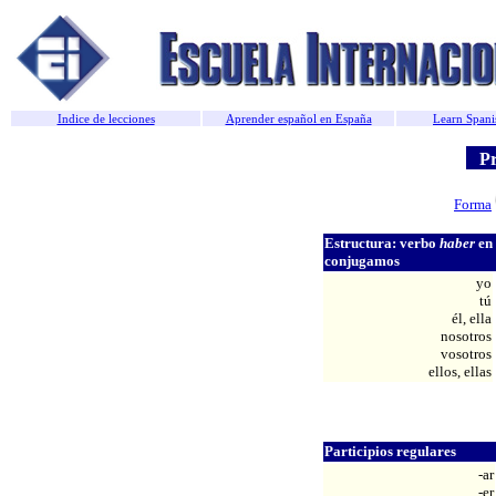
Indice de lecciones
Aprender español en España
Learn Spani
Pre
Forma
Estructura: verbo
haber
en 
conjugamos
yo
tú
él, ella
nosotros
vosotros
ellos, ellas
Participios regulares
-ar
-er