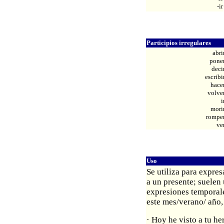
-ir
Participios irregulares
abri
pone
deci
escribi
hace
volve
i
mori
rompe
ve
Uso
Se utiliza para expre
a un presente; suelen 
expresiones temporale
este mes/verano/ año, 
· Hoy he visto a tu h